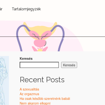
ár
Tartalomjegyzék
Home
/
intim tisztálkodás
Keresés
Keresés
Recent Posts
A szexualitás
Az orgazmus
Ha csak később szeretnénk babát
Nem akarom elkapni