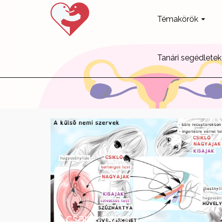
Témakörök
Tanári segédletek
A csajok titkai