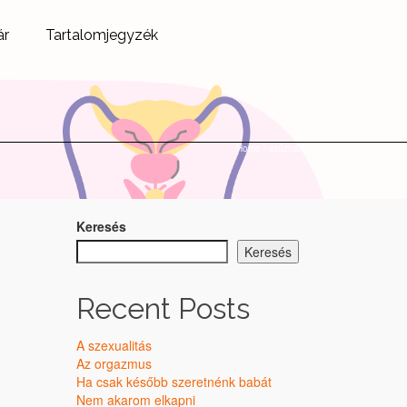
ár
Tartalomjegyzék
Home
/
szűzhártya
Keresés
Keresés
Recent Posts
A szexualitás
Az orgazmus
Ha csak később szeretnénk babát
Nem akarom elkapni