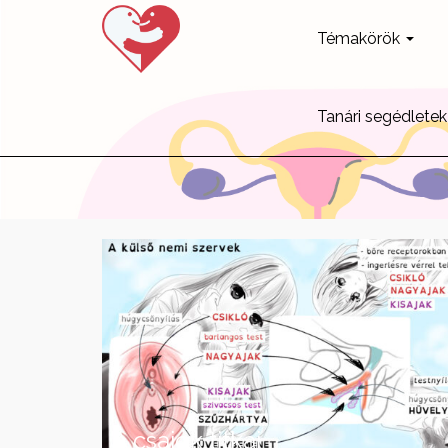
Témakörök
Tanári segédletek
A csajok titkai