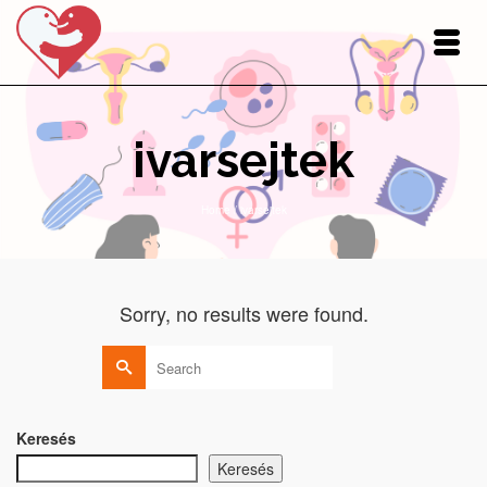
ivarsejtek
Home
/
ivarsejtek
Sorry, no results were found.
Search
for:
Keresés
Keresés