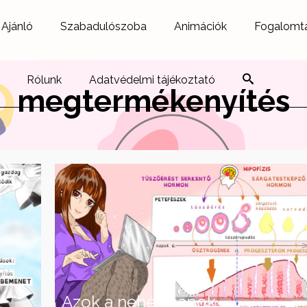
Ajánló
Szabadulószoba
Animációk
Fogalomt
Rólunk
Adatvédelmi tájékoztató
megtermékenyítés
Azok a nehéz napok