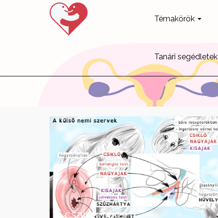
Témakörök
Tanári segédletek
A csajok titkai