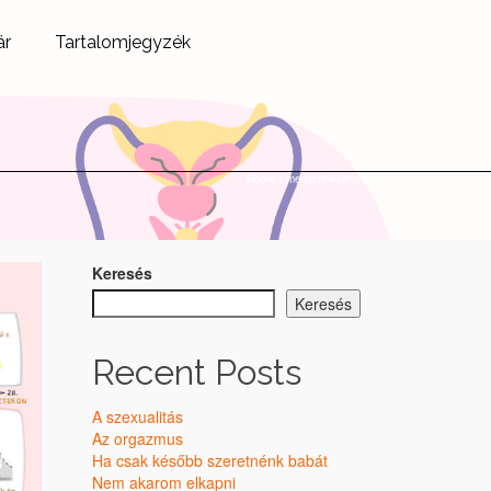
ár
Tartalomjegyzék
Home
/
megtermékenyítés
Keresés
Keresés
Recent Posts
A szexualitás
Az orgazmus
Ha csak később szeretnénk babát
Nem akarom elkapni