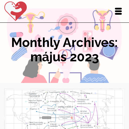
Monthly Archives:
május 2023
Home
/
2023
/
május