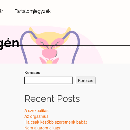
ár
Tartalomjegyzék
 gén
Home
/
here-fejlődést beindító gén
Keresés
Keresés
Recent Posts
A szexualitás
Az orgazmus
Ha csak később szeretnénk babát
Nem akarom elkapni