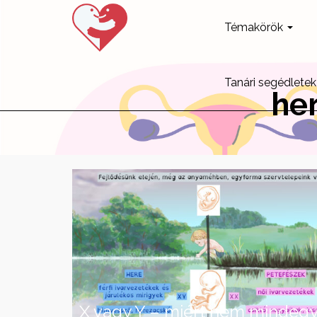
Témakörök
Tanári segédletek
her
X vagy Y – miért nem mindeg