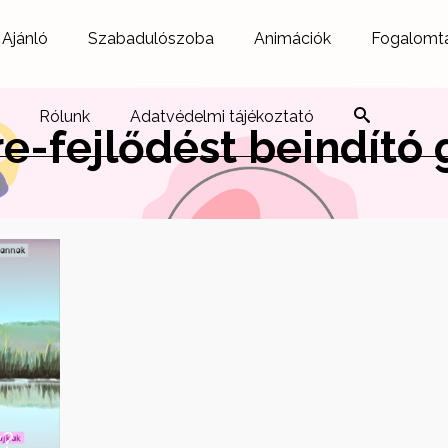
Ajánló
Szabadulószoba
Animációk
Fogalomt
Rólunk
Adatvédelmi tájékoztató
e-fejlődést beindító
y?