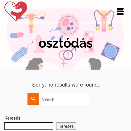
osztódás
Home
/
osztódás
Sorry, no results were found.
Search
for:
Keresés
Keresés