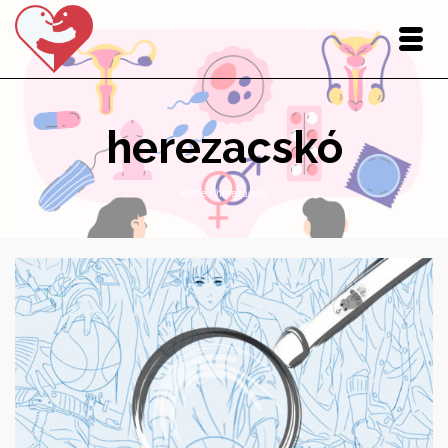
herezacskó
Home
/
herezacskó