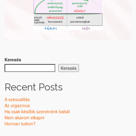
Külső, belső – király, ász?
Keresés
Keresés
Recent Posts
A szexualitás
Az orgazmus
Ha csak később szeretnénk babát
Nem akarom elkapni
Honnan tudom?