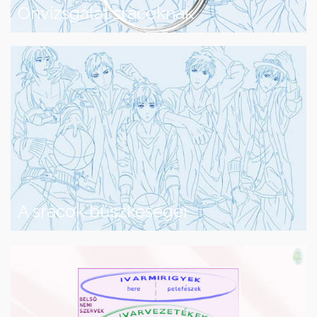
Önvizsgálat srácoknak
A srácok büszkeségei