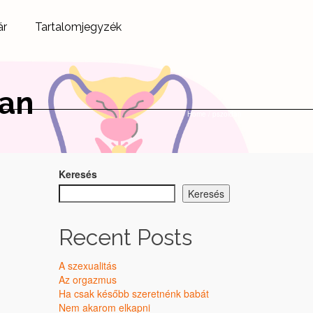
ár
Tartalomjegyzék
dan
Home
/
pszoldan
Keresés
Keresés
Recent Posts
A szexualitás
Az orgazmus
Ha csak később szeretnénk babát
Nem akarom elkapni