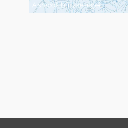
A srácok büszkeségei