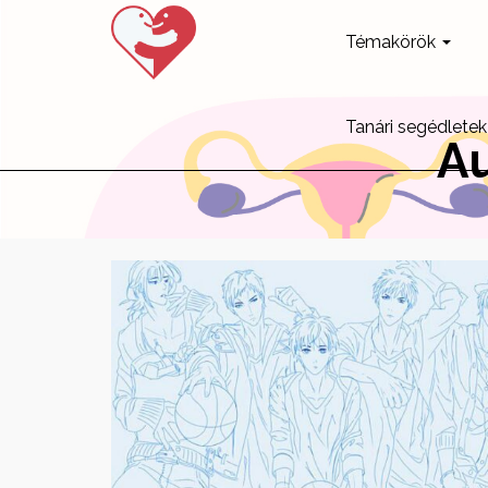
Témakörök
Tanári segédletek
Au