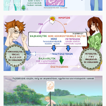
között
A különbség kulcsa – azok a fránya
hormonok!