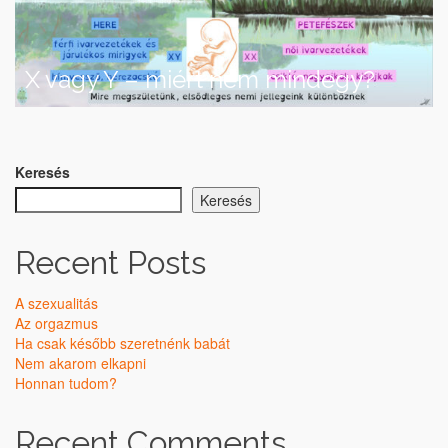
X vagy Y – miért nem mindegy?
Keresés
Keresés
Recent Posts
A szexualitás
Az orgazmus
Ha csak később szeretnénk babát
Nem akarom elkapni
Honnan tudom?
Recent Comments