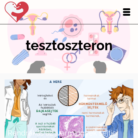
tesztoszteron
Home
/
tesztoszteron
Rendrakás az ivarmirigyek sejtjei