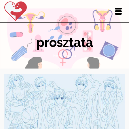
prosztata
Home
/
prosztata