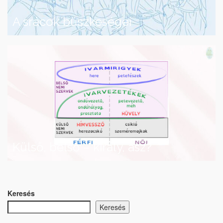
A srácok büszkeségei
Külső, belső – király, ász?
Keresés
Keresés