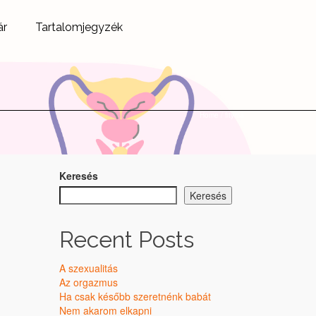
ár
Tartalomjegyzék
Home
/
fityma
Keresés
Keresés
Recent Posts
A szexualitás
Az orgazmus
Ha csak később szeretnénk babát
Nem akarom elkapni