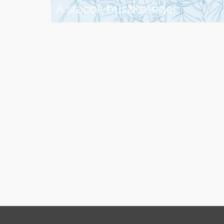
A srácok büszkeségei