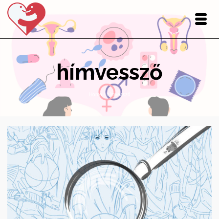
hímvessző
Home
/
hímvessző