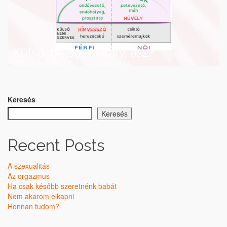
Külső, belső – király, ász?
Keresés
Keresés
Recent Posts
A szexualitás
Az orgazmus
Ha csak később szeretnénk babát
Nem akarom elkapni
Honnan tudom?