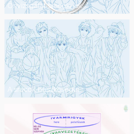
Önvizsgálat srácoknak
A srácok büszkeségei