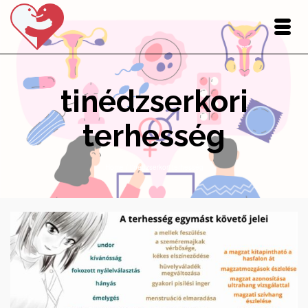
tinédzserkori
terhesség
Home
/
tinédzserkori terhesség