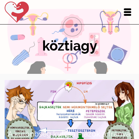
köztiagy
Home
/
köztiagy
A különbség kulcsa – azok a fránya