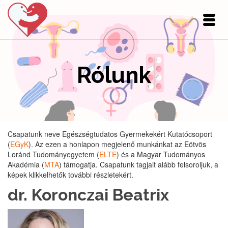
Rólunk
Home
/
Rólunk
Csapatunk neve Egészségtudatos Gyermekekért Kutatócsoport
(
EGyK
). Az ezen a honlapon megjelenő munkánkat az Eötvös
Loránd Tudományegyetem (
ELTE
) és a Magyar Tudományos
Akadémia (
MTA
) támogatja. Csapatunk tagjait alább felsoroljuk, a
képek klikkelhetők további részletekért.
dr. Koronczai Beatrix