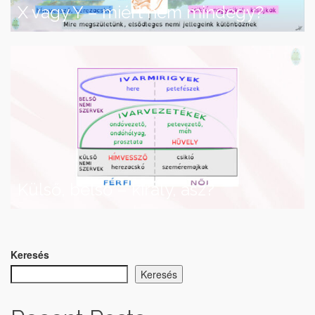
X vagy Y – miért nem mindegy?
Külső, belső – király, ász?
Keresés
Keresés