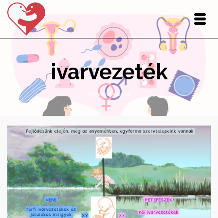
ivarvezeték
Home
/
ivarvezeték