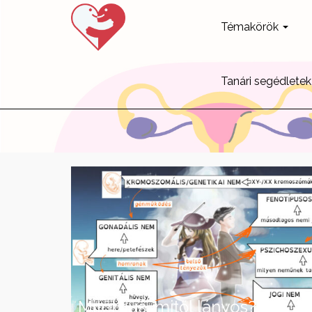
Témakörök
Tanári segédletek
Mitől fiús, mitől lányos?