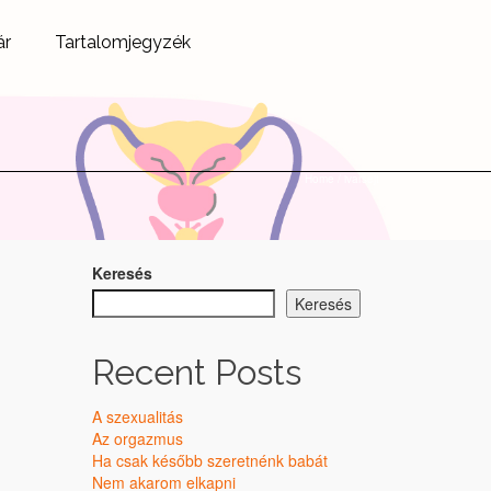
ár
Tartalomjegyzék
Home
/
ivarsejt
Keresés
Keresés
Recent Posts
A szexualitás
Az orgazmus
Ha csak később szeretnénk babát
Nem akarom elkapni