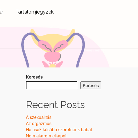
ár
Tartalomjegyzék
Home
/
méhkürt
Keresés
Keresés
Recent Posts
A szexualitás
Az orgazmus
Ha csak később szeretnénk babát
Nem akarom elkapni