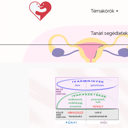
Témakörök
Tanári segédletek
Külső, belső – király, ász?