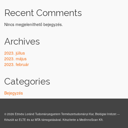
Recent Comments
Nincs megjeleníthető bejegyzés.
Archives
2023. július
2023. május
2023. február
Categories
Bejegyzés
© 2026 Eötvös Loránd Tudományegyetem Természettudományi Kar, Biológiai Intézet ---
Készült az
ELTE
és az
MTA
támogatásával. Készítette a
MedInnoScan Kft.