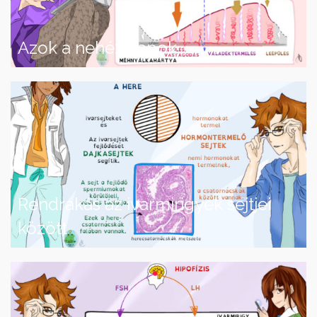
Azok a nehéz napok
Rendrakás az ivarmirigyek sejtjei
között