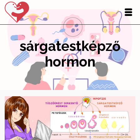
sárgatestképző
hormon
Home
/
sárgatestképző hormon