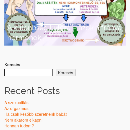
A különbség kulcsa – azok a fránya
hormonok!
Keresés
Keresés
Recent Posts
A szexualitás
Az orgazmus
Ha csak később szeretnénk babát
Nem akarom elkapni
Honnan tudom?