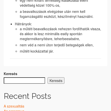
egy nem kívánt terhesség kialakulása elleni
védettség közel 100%-os,
a beavatkozások elvégzése után nem kell
fogamzásgátló eszközt, készítményt használni.
Hátrányok:
a műtéti beavatkozások nehezen fordíthatók vissza,
és akkor is lesz minimális esély spontán
megtermékenyítésre, teherbeesésére,
nem véd a nemi úton terjedő betegségek ellen,
műtéti kockázattal jár.
Keresés
Keresés
Recent Posts
A szexualitás
Az orgazmus