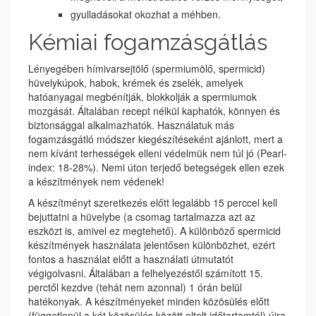
gyulladásokat okozhat a méhben.
Kémiai fogamzásgátlás
Lényegében hímivarsejtölő (spermiumölő, spermicid)
hüvelykúpok, habok, krémek és zselék, amelyek
hatóanyagai megbénítják, blokkolják a spermiumok
mozgását. Általában recept nélkül kaphatók, könnyen és
biztonsággal alkalmazhatók. Használatuk más
fogamzásgátló módszer kiegészítéseként ajánlott, mert a
nem kívánt terhességek elleni védelmük nem túl jó (Pearl-
index: 18-28%). Nemi úton terjedő betegségek ellen ezek
a készítmények nem védenek!
A készítményt szeretkezés előtt legalább 15 perccel kell
bejuttatni a hüvelybe (a csomag tartalmazza azt az
eszközt is, amivel ez megtehető). A különböző spermicid
készítmények használata jelentősen különbözhet, ezért
fontos a használat előtt a használati útmutatót
végigolvasni. Általában a felhelyezéstől számított 15.
perctől kezdve (tehát nem azonnal) 1 órán belül
hatékonyak. A készítményeket minden közösülés előtt
(függetlenül a két közösülés között eltelt időtartamtól) újra