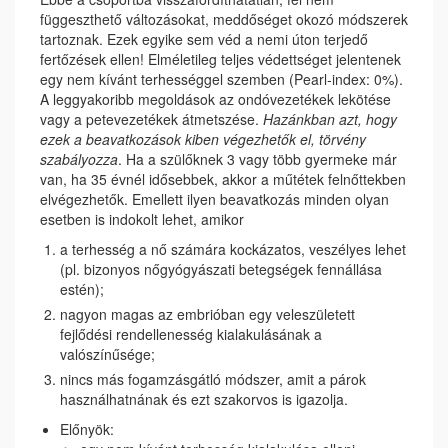
függeszthető változásokat, meddőséget okozó módszerek
tartoznak. Ezek egyike sem véd a nemi úton terjedő
fertőzések ellen! Elméletileg teljes védettséget jelentenek
egy nem kívánt terhességgel szemben (Pearl-index: 0%).
A leggyakoribb megoldások az ondóvezetékek lekötése
vagy a petevezetékek átmetszése.
Hazánkban azt, hogy
ezek a beavatkozások kiben végezhetők el, törvény
szabályozza
. Ha a szülőknek 3 vagy több gyermeke már
van, ha 35 évnél idősebbek, akkor a műtétek felnőttekben
elvégezhetők. Emellett ilyen beavatkozás minden olyan
esetben is indokolt lehet, amikor
a terhesség a nő számára kockázatos, veszélyes lehet
(pl. bizonyos nőgyógyászati betegségek fennállása
estén);
nagyon magas az embrióban egy veleszületett
fejlődési rendellenesség kialakulásának a
valószínűsége;
nincs más fogamzásgátló módszer, amit a párok
használhatnának és ezt szakorvos is igazolja.
Előnyök: