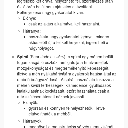
legfeljebb két órával helyezhető fel, szeretkezés után
6-12 órán belül nem ajánlatos eltávolítani.
Felhelyezése nagy gyakorlatot kíván.
Előnye:
csak az aktus alkalmával kell használni.
Hátrányai:
használata nagy gyakorlatot igényel, minden
aktus előtt újra fel kell helyezni, ingerelheti a
húgyhólyagot.
Spirál
(Pearl-index: 1–6%): a spirál egy méhen belüli
fogamzásgátló eszköz, ami gátolja a hímivarsejtek
mozgékonyságát és megtermékenyítő képességét,
illetve a méh nyálkahártyájára gyakorolt hatása által az
embrió beágyazódását. A spirál használata fokozza a
méhen kívüli terhességek, kismedencei gyulladások
kialakulásának kockázatát, ezért használata csak a
már szülésen átesett nőknek javasolt.
Előnyök:
gyorsan és könnyen felhelyezhetők, illetve
eltávolíthatók a méhből.
Hátrányok:
megnöveli a menstruációs vérzés mennyiségét,