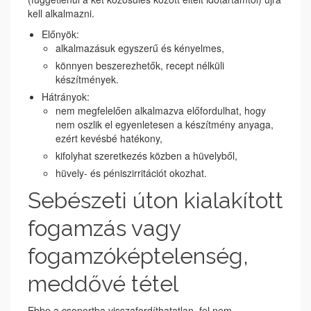
kell alkalmazni.
Előnyök:
alkalmazásuk egyszerű és kényelmes,
könnyen beszerezhetők, recept nélküli
készítmények.
Hátrányok:
nem megfelelően alkalmazva előfordulhat, hogy
nem oszlik el egyenletesen a készítmény anyaga,
ezért kevésbé hatékony,
kifolyhat szeretkezés közben a hüvelyből,
hüvely- és péniszirritációt okozhat.
Sebészeti úton kialakított
fogamzás vagy
fogamzóképtelenség,
meddővé tétel
Ebbe a csoportba visszafordíthatatlan, fel nem