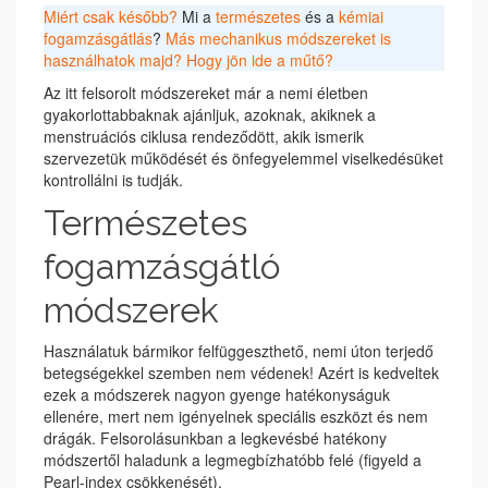
Miért csak később?
Mi a
természetes
és a
kémiai
fogamzásgátlás
?
Más mechanikus módszereket is
használhatok majd?
Hogy jön ide a műtő?
Az itt felsorolt módszereket már a nemi életben
gyakorlottabbaknak ajánljuk, azoknak, akiknek a
menstruációs ciklusa rendeződött, akik ismerik
szervezetük működését és önfegyelemmel viselkedésüket
kontrollálni is tudják.
Természetes
fogamzásgátló
módszerek
Használatuk bármikor felfüggeszthető, nemi úton terjedő
betegségekkel szemben nem védenek! Azért is kedveltek
ezek a módszerek nagyon gyenge hatékonyságuk
ellenére, mert nem igényelnek speciális eszközt és nem
drágák. Felsorolásunkban a legkevésbé hatékony
módszertől haladunk a legmegbízhatóbb felé (figyeld a
Pearl-index csökkenését).