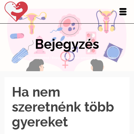
Bejegyzés
Home
/
Uncategorized
/
Bejegyzés
/
Ha nem szeretnénk több gyereket
Ha nem
szeretnénk több
gyereket