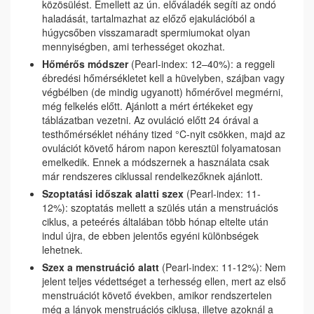
közösülést. Emellett az ún. előváladék segíti az ondó
haladását, tartalmazhat az előző ejakulációból a
húgycsőben visszamaradt spermiumokat olyan
mennyiségben, ami terhességet okozhat.
Hőmérős módszer
(Pearl-index: 12–40%): a reggeli
ébredési hőmérsékletet kell a hüvelyben, szájban vagy
végbélben (de mindig ugyanott) hőmérővel megmérni,
még felkelés előtt. Ajánlott a mért értékeket egy
táblázatban vezetni. Az ovuláció előtt 24 órával a
testhőmérséklet néhány tized °C-nyit csökken, majd az
ovulációt követő három napon keresztül folyamatosan
emelkedik. Ennek a módszernek a használata csak
már rendszeres ciklussal rendelkezőknek ajánlott.
Szoptatási időszak alatti szex
(Pearl-index: 11-
12%): szoptatás mellett a szülés után a menstruációs
ciklus, a peteérés általában több hónap eltelte után
indul újra, de ebben jelentős egyéni különbségek
lehetnek.
Szex a menstruáció alatt
(Pearl-index: 11-12%): Nem
jelent teljes védettséget a terhesség ellen, mert az első
menstruációt követő években, amikor rendszertelen
még a lányok menstruációs ciklusa, illetve azoknál a