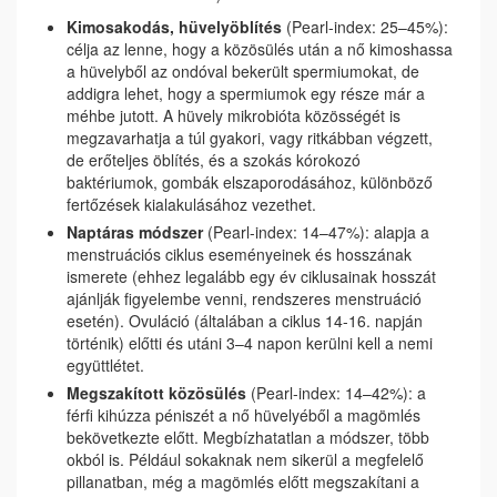
Kimosakodás, hüvelyöblítés
(Pearl-index: 25–45%):
célja az lenne, hogy a közösülés után a nő kimoshassa
a hüvelyből az ondóval bekerült spermiumokat, de
addigra lehet, hogy a spermiumok egy része már a
méhbe jutott. A hüvely mikrobióta közösségét is
megzavarhatja a túl gyakori, vagy ritkábban végzett,
de erőteljes öblítés, és a szokás kórokozó
baktériumok, gombák elszaporodásához, különböző
fertőzések kialakulásához vezethet.
Naptáras módszer
(Pearl-index: 14–47%): alapja a
menstruációs ciklus eseményeinek és hosszának
ismerete (ehhez legalább egy év ciklusainak hosszát
ajánlják figyelembe venni, rendszeres menstruáció
esetén). Ovuláció (általában a ciklus 14-16. napján
történik) előtti és utáni 3–4 napon kerülni kell a nemi
együttlétet.
Megszakított közösülés
(Pearl-index: 14–42%): a
férfi kihúzza péniszét a nő hüvelyéből a magömlés
bekövetkezte előtt. Megbízhatatlan a módszer, több
okból is. Például sokaknak nem sikerül a megfelelő
pillanatban, még a magömlés előtt megszakítani a