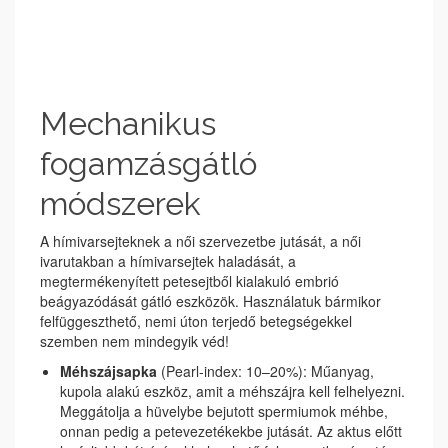
Mechanikus
fogamzásgátló
módszerek
A hímivarsejteknek a női szervezetbe jutását, a női
ivarutakban a hímivarsejtek haladását, a
megtermékenyített petesejtből kialakuló embrió
beágyazódását gátló eszközök. Használatuk bármikor
felfüggeszthető, nemi úton terjedő betegségekkel
szemben nem mindegyik véd!
Méhszájsapka
(Pearl-index: 10–20%): Műanyag,
kupola alakú eszköz, amit a méhszájra kell felhelyezni.
Meggátolja a hüvelybe bejutott spermiumok méhbe,
onnan pedig a petevezetékekbe jutását. Az aktus előtt