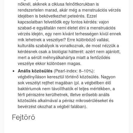
nőknél, akiknek a ciklusa felnőttkorukban is
rendszertelen marad, akár még a menstruációs vérzés
idejében is bekövetkezhet peteérés. Ezzel
kapcsolatban felvetődik egy fontos kérdés: vajon
szabad-e egyáltalán nemi életet élni a menstruációs
vérzés idején, egy nem kívánt terhességen kívül ennek
mik lehetnek a veszélyei? Erre különböző vallási,
kulturális szabályok is vonatkoznak, de most nézzük a
kérdésnek csak a biológiai hátterét: azért nem ajánlott,
mert a sérült méhnyálkahártya miatt a fertőződés
veszélye ekkor különösen magas.
Anális közösülés
(Pearl-index: 8–10%):
végbélnyíláson keresztül történő közösülés. Nagyon
sok veszélyt rejthet magában (pl. a végbélben élő
baktériumok nem távolíthatók el teljes mértékben, a
férfi péniszére kerülhetnek, illetve erősebb anális
közösülés alkalmával a pénisz mikrosérüléseket és
bevérzést okozhat a végbél falában).
Fejtörő