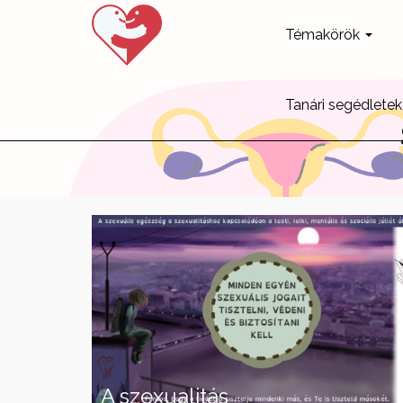
Témakörök
Tanári segédletek
A szexualitás