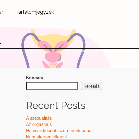
ár
Tartalomjegyzék
y
Home
/
szexuális cselekmény
Keresés
Keresés
Recent Posts
A szexualitás
Az orgazmus
Ha csak később szeretnénk babát
Nem akarom elkapni